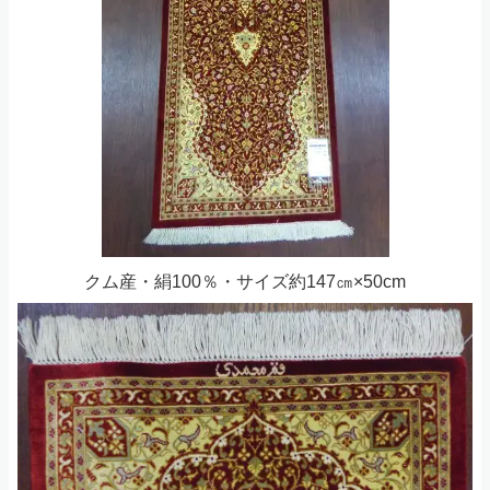
クム産・絹100％・サイズ約147㎝×50cm