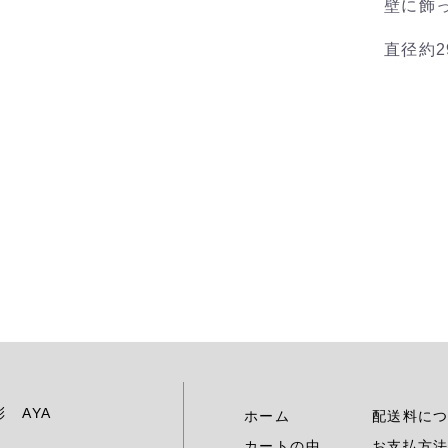
壁に飾
直径約2
 彩 AYA
ホーム
配送料に
カートの中
お支払方