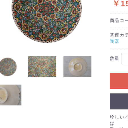
￥15
商品コ
関連カ
陶器
数量
珍しい
は