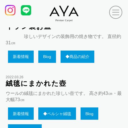
Tag Archives:
テラコッタ、
2022.03.31
イラン製お皿
珍しいデザインの装飾用の焼き物です。 直径約
31㎝
新着情報
Blog
◆商品の紹介
2022.03.26
絨毯にまかれた壺
ウールの絨毯にまかれた珍しい壺です。 高さ約43㎝・最
大幅73㎝
新着情報
◆ペルシャ絨毯
Blog