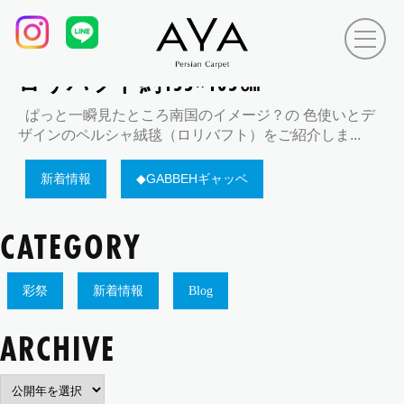
Tag Archives:
織子、
2017.03.31
ロリバフト約155×105㎝
ぱっと一瞬見たところ南国のイメージ？の 色使いとデ
ザインのペルシャ絨毯（ロリバフト）をご紹介しま...
新着情報
◆GABBEHギャッベ
CATEGORY
彩祭
新着情報
Blog
ARCHIVE